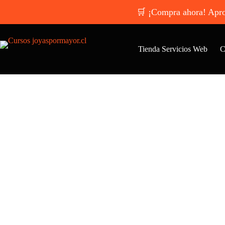
🛒 ¡Compra ahora! Aprove
Tienda Servicios Web
C
Estamos aquí 
ayudarte a dar