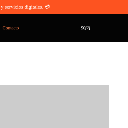
y servicios digitales. 💳
Contacto
$
0