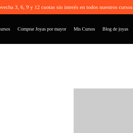
cha 3, 6, 9 y 12 cuotas sin interés en todos nuestros cursos 
ursos
Comprar Joyas por mayor
Mis Cursos
Blog de joyas
para
 el